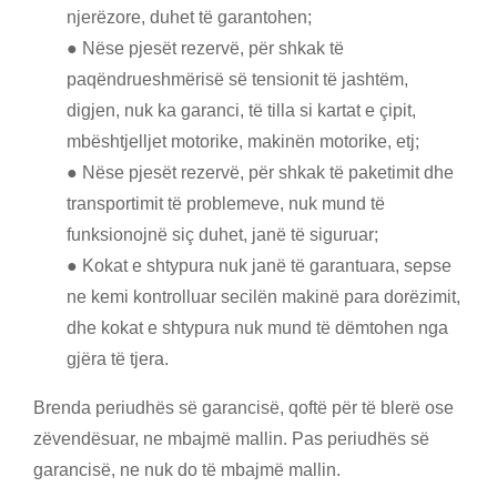
njerëzore, duhet të garantohen;
● Nëse pjesët rezervë, për shkak të
paqëndrueshmërisë së tensionit të jashtëm,
digjen, nuk ka garanci, të tilla si kartat e çipit,
mbështjelljet motorike, makinën motorike, etj;
● Nëse pjesët rezervë, për shkak të paketimit dhe
transportimit të problemeve, nuk mund të
funksionojnë siç duhet, janë të siguruar;
● Kokat e shtypura nuk janë të garantuara, sepse
ne kemi kontrolluar secilën makinë para dorëzimit,
dhe kokat e shtypura nuk mund të dëmtohen nga
gjëra të tjera.
Brenda periudhës së garancisë, qoftë për të blerë ose
zëvendësuar, ne mbajmë mallin. Pas periudhës së
garancisë, ne nuk do të mbajmë mallin.