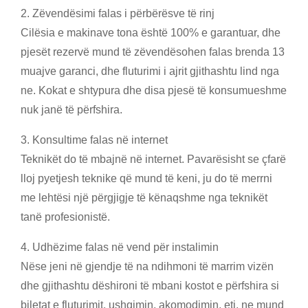
2. Zëvendësimi falas i përbërësve të rinj
Cilësia e makinave tona është 100% e garantuar, dhe
pjesët rezervë mund të zëvendësohen falas brenda 13
muajve garanci, dhe fluturimi i ajrit gjithashtu lind nga
ne. Kokat e shtypura dhe disa pjesë të konsumueshme
nuk janë të përfshira.
3. Konsultime falas në internet
Teknikët do të mbajnë në internet. Pavarësisht se çfarë
lloj pyetjesh teknike që mund të keni, ju do të merrni
me lehtësi një përgjigje të kënaqshme nga teknikët
tanë profesionistë.
4. Udhëzime falas në vend për instalimin
Nëse jeni në gjendje të na ndihmoni të marrim vizën
dhe gjithashtu dëshironi të mbani kostot e përfshira si
biletat e fluturimit, ushqimin, akomodimin, etj, ne mund