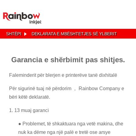
SHTËPI
DEKLARATA E MBËSHTETJES SË YLBERIT
Garancia e shërbimit pas shitjes.
Faleminderit për blerjen e printerëve tanë dixhitalë
Për sigurinë tuaj në përdorim ， Rainbow Company e
bëri këtë deklaratë.
1. 13 muaj garanci
● Problemet, të shkaktuara nga vetë makina, dhe
nuk ka dëme nga një palë e tretë ose arsye