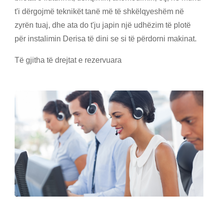
t'i dërgojmë teknikët tanë më të shkëlqyeshëm në
zyrën tuaj, dhe ata do t'ju japin një udhëzim të plotë
për instalimin Derisa të dini se si të përdorni makinat.
Të gjitha të drejtat e rezervuara