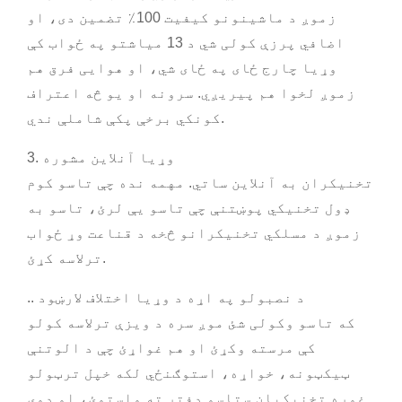
زموږ د ماشینونو کیفیت 100٪ تضمین دی، او
اضافي پرزې کولی شي د 13 میاشتو په ځواب کې
وړیا چارج ځای په ځای شي، او هوایی فرق هم
زموږ لخوا هم پیریږي. سرونه او یو څه اعتراف
کونکي برخې پکې شاملې ندي.
3. وړیا آنلاین مشوره
تخنیکران به آنلاین ساتي. مهمه نده چې تاسو کوم
ډول تخنیکي پوښتنې چې تاسو یې لرئ، تاسو به
زموږ د مسلکي تخنیکرانو څخه د قناعت وړ ځواب
ترلاسه کړئ.
.. د نصبولو په اړه د وړیا اختلاف لارښود
که تاسو وکولی شئ موږ سره د ویزې ترلاسه کولو
کې مرسته وکړئ او هم غواړئ چې د الوتنې
ټیکټونه، خواړه، استوګنځي لکه خپل ترټولو
غوره تخنیکیان ستاسو دفتر ته واستوئ، او دوی