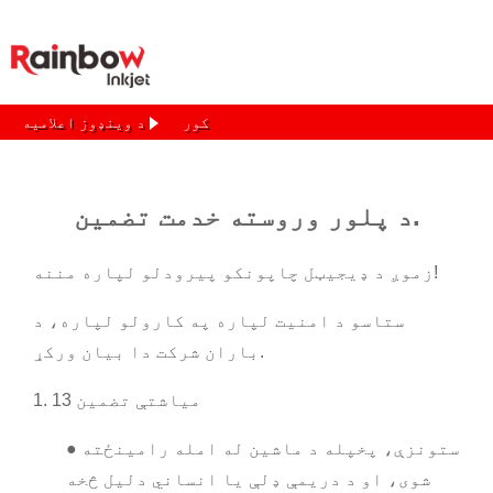
کور
د وینډوز اعلامیه
د پلور وروسته خدمت تضمین.
زموږ د ډیجیټل چاپونکو پیرودلو لپاره مننه!
ستاسو د امنیت لپاره په کارولو لپاره، د
باران شرکت دا بیان ورکړ.
1. 13 میاشتې تضمین
● ستونزې، پخپله د ماشین له امله رامینځته
شوی، او د دریمې ډلې یا انساني دلیل څخه