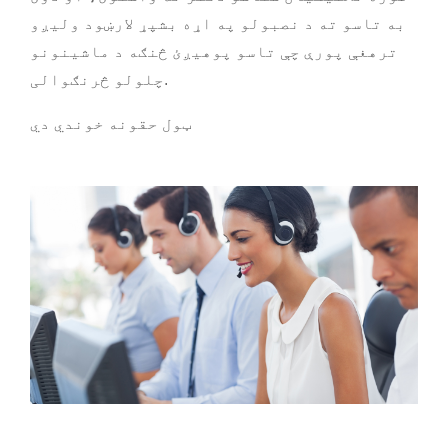
به تاسو ته د نصبولو په اړه بشپړ لارښود ولیږو
ترهغې پورې چې تاسو پوهیږئ څنګه د ماشینونو
چلولو څرنګوالی.
ټول حقونه خوندي دي