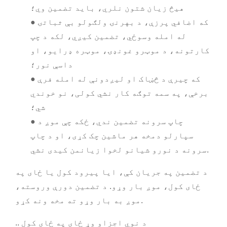
هیڅ زیان شتون نلري، باید تضمین وي؛
● که اضافي پرزې، د بهرنۍ ولګولو بې ثباتۍ
له امله وسوځي، تضمین کیږي، لکه د چپ
کارتونه، د موټرو غونډۍ، موټره ډرایو، او
داسې نور؛
● که چیرې د څښاک او لیږدونې له امله فرې
برخې، په سمه توګه کار نشي کولی، نو خوندي
شي؛
● چاپ سرونه تضمین ندي، ځکه چې موږ د
سپارلو دمخه هر ماشین چک کړی، او د چاپ
سرونه د نورو شیانو لخوا زیانمن کیدی نشي.
د تضمین په جریان کې، ایا پیرود کول یا ځای په
ځای کول، موږ بار وړو. د تضمین دورې وروسته،
موږ به بار وړو ته مخه ونه کړو.
.. د نوي اجزاو وړ ځای په ځای کول