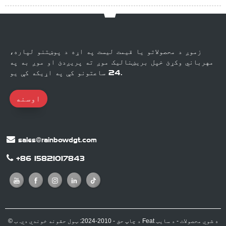
زموږ د محصولاتو یا قیمت لیست په اړه د پوښتنو لپاره،
مهرباني وکړئ خپل بریښنالیک موږ ته پریږدئ او موږ به په
24 ساعتونو کې په اړیکه کې یو.
اوسنه
sales@rainbowdgt.com
+86 15821017843
ب Feat ه شوي محصولات
-
د سایټ
© د چاپ حق - 2010-2024: ټول حقونه خوندي دي.