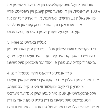
אונדזער קוואַליטעט קוואַליטעט פון אונדזער מאשינען איז
100% געראַנטיד, און די ספּער טיילן קענען זיין ריפּלייסט פריי
פון אָפּצאָל ין 13 חדשים וואָראַנטי, און די אַירפרעיגהט איז
אויך געטראגן דורך אונדז. דרוק קעפ און עטלעכע
קאַנסומאַבאַל פּאַרץ זענען נישט אַרייַנגערעכנט.
3. Free אָנליין באַראַטונג
די טעקנישאַנז וועט האַלטן אָנליין. ניט קיין ענין וואָס טיפּ פון
טעכניש פֿראגן וואָס איר קען האָבן, איר וואָלט באַקומען אַ
באַפרידיקנדיק ענטפֿערן פון אונדזער פאַכמאַן טעקנישאַנז.
4. פריי אָנסיטע גיידאַנס אויף ינסטאַלירונג
אויב איר קענען העלפֿן אונדז באַקומען די וויזע און אויך וואָלט
ווי צו טראָגן די קאָס ינוואַלווד ווי פלי טיקיץ, עסנוואַרג,
אַקקאָממאָדאַטיאָן, עטק, מיר קענען שיקן אונדזער מערסט
ויסגעצייכנט טעקנישאַנז צו דיין ביליק טעקניקאַנז צו דיין
אָפיס, און זיי וועלן געבן איר אַ פול גיידאַנס ביז איר וויסן ווי צו