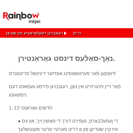
היים
רעגנבויגן דעקלאַראַציע פון ​​שטיצן
נאָך-סאַלעס דינסט גאַראַנטירן.
דאַנקען פֿאַר פּערטשאַסינג אונדזער דיגיטאַל פּרינטערס!
פֿאַר דיין זיכערהייט אין נוצן, רעגנבויגן פירמע געמאכט דעם
ויסזאָגונג.
1. 13 חדשים וואָראַנטי
● די ןעמעלבארפ, געפֿירט דורך די מאַשין זיך, און עס
איז קיין שעדיקן פון אַ דריט פּאַרטיי אָדער מענטשלעך