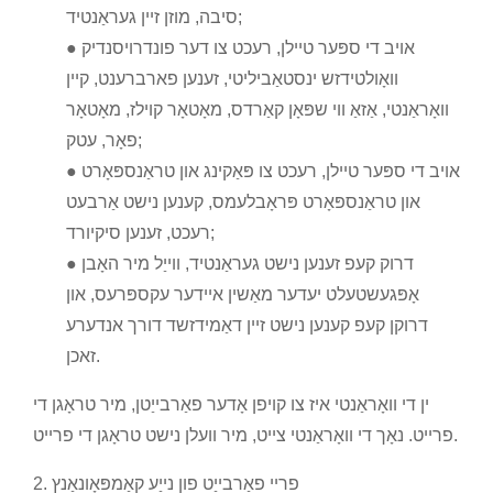
סיבה, מוזן זיין געראַנטיד;
● אויב די ספּער טיילן, רעכט צו דער פונדרויסנדיק
וואָולטידזש ינסטאַביליטי, זענען פארברענט, קיין
וואָראַנטי, אַזאַ ווי שפּאָן קאַרדס, מאָטאָר קוילז, מאָטאָר
פאָר, עטק;
● אויב די ספּער טיילן, רעכט צו פּאַקינג און טראַנספּאָרט
און טראַנספּאָרט פּראָבלעמס, קענען נישט אַרבעט
רעכט, זענען סיקיורד;
● דרוק קעפ זענען נישט געראַנטיד, ווייַל מיר האָבן
אָפּגעשטעלט יעדער מאַשין איידער עקספּרעס, און
דרוקן קעפ קענען נישט זיין דאַמידזשד דורך אנדערע
זאכן.
ין די וואָראַנטי איז צו קויפן אָדער פאַרבייַטן, מיר טראָגן די
פרייט. נאָך די וואָראַנטי צייט, מיר וועלן נישט טראָגן די פרייט.
2. פריי פאַרבייַט פון נייַע קאַמפּאָונאַנץ