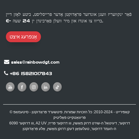
פֿאַר ינקוועריז וועגן אונדזער פּראָדוקטן אָדער פּרייסליסט, ביטע לאָזן דיין
E- בריוו צו אונדז און מיר וועלן פאַרבינדן ין 24 שעה.
אָנפרעג איצט
sales@rainbowdgt.com
+86 15821017843
© קאַפּירייט - 2010-2024: כל הזכויות שמורות.
פיטשערד פּראָדוקטן
-
סיטעמאַפּ
פּריוואַטקייט פּאָליטיק
A2 UV דרוקער
,
דיגיטאַל ה-שירט דרוק מאַשין
,
ווו דרוקער פּרייַז
,
,
6090 ווו דרוקער
ה-העמד דרוקער
,
טעלעפאָן דעקן דרוקן מאַשין
,
אַלע פּראָדוקטן