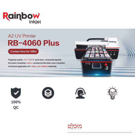
100%
QC
מוּבלָט