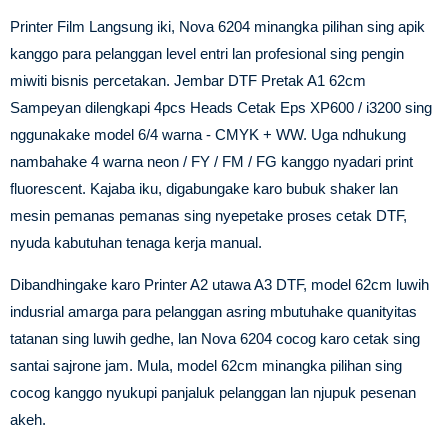
Printer Film Langsung iki, Nova 6204 minangka pilihan sing apik
kanggo para pelanggan level entri lan profesional sing pengin
miwiti bisnis percetakan. Jembar DTF Pretak A1 62cm
Sampeyan dilengkapi 4pcs Heads Cetak Eps XP600 / i3200 sing
nggunakake model 6/4 warna - CMYK + WW. Uga ndhukung
nambahake 4 warna neon / FY / FM / FG kanggo nyadari print
fluorescent. Kajaba iku, digabungake karo bubuk shaker lan
mesin pemanas pemanas sing nyepetake proses cetak DTF,
nyuda kabutuhan tenaga kerja manual.
Dibandhingake karo Printer A2 utawa A3 DTF, model 62cm luwih
indusrial amarga para pelanggan asring mbutuhake quanityitas
tatanan sing luwih gedhe, lan Nova 6204 cocog karo cetak sing
santai sajrone jam. Mula, model 62cm minangka pilihan sing
cocog kanggo nyukupi panjaluk pelanggan lan njupuk pesenan
akeh.