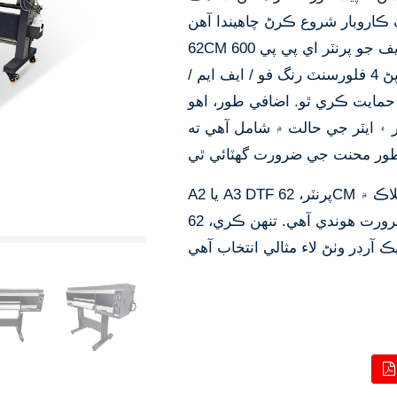
اروبار شروع ڪرڻ چاهيندا آهن. A1
62CM پرنٽ ويڪر ڊي ​​ٽي ايف جو پرنٽر اي پي پي 600 / I3200 پرنٽ سرن سان ليس
آهي جيڪي 6/4 رنگ ماڊل استعمال ڪندا آهن. اهو پڻ 4 فلورسنٽ رنگ فو / ايف ايم /
حمايت ڪري ٿو. اضافي طور، اهو
جي حالت ۾ شامل آهي ته DNF جي جي حالت کي برداشت ڪندي
A2 يا A3 DTF پرنٽر، 62CM ماڊل وڌيڪ صنعتن جي مقابلي ۾، گراهڪن هڪ ڪلاڪ ۾
وڏي مقدار ۾ هڪ وڏي مقدار ۾ پرنٽنگ جي ضرورت هوندي آهي. تنهن ڪري، 62CM