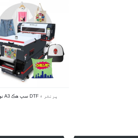
نووا 30 A3 سڀ هڪ DTF پرنٽر ۾