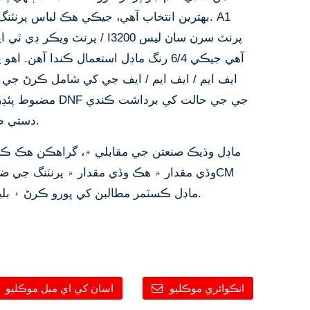
بهترين انتخاب آهي، جيڪي هڪ لباس پرنٽنگ ڪ
ايف ايم / ايف ايم / ايف جي کي شامل ڪرڻ جي 
مضبوط پئڊر ۽ ايٽر 
دستي طور محنت جي ضرورت گهٽائي ٿي.
ماڊل ڪسٽمر مطالبن کي پورو ڪرڻ ۽ بليڪ آرڊر وٺڻ لاء مثالي انتخاب آهي.
انڪوائري موڪليو
اسان کي اي ميل موڪليو