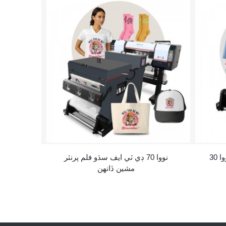
نووا 70 ڊي ٽي ايف سڌو فلم پرنٽر
مشين ڏانهن