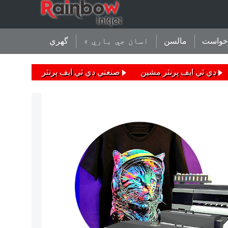
خواست
مالسن
اسان جي باري ۾
گهري
ڊي ٽي ايف پرنٽر مشين
صنعتي ڊي ٽي ايف پرنٽر