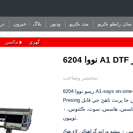
سان رابطو ڪريو
مدد ڪريو
وڊيوز
بلاگ ۽ خبرون
در
گهري
مالسن
ٽر
مختصر وضاحت:
رينبو نووا 6204 A1-says on-sine-six-six-to-six-To-To-Togng Prestion Prestion
Presing مشين. اهو پالتو فل فلم تي اعلي معيار، متحرڪ رنگن جا پرنٽ ٺاهڻ جي قابل
هاسس، هاسس، سوٽ، ڪئنوس، ۽
ٽوپيون.
نووا 6204 داخلا ٻنهي پاسن ۽ پيشه ورانه گراهڪن لاء هڪ