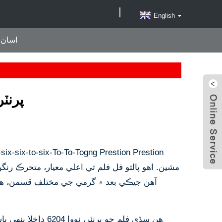
English
اسان 
نووا 6204 A1 DTF پرن
آهن جيڪي بعد ۾ گرمي جي مختلف قسمن، 
هن سڌي فلم جو پرنٽر، 