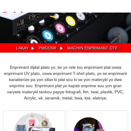
LAKAY
PWODWI
MACHIN ENPRIMANT DTF
Enprimant dijital plato yo, ke yo rele tou enprimant plat oswa
enprimant UV plato, oswa enprimant T-shirt plato, yo se enprimant
karakterize pa yon sifas ki plat sou ki se yon materyèl yo dwe
enprime sou. Enprimant plat yo kapab enprime sou yon gran
varyete materyèl tankou papye fotografi, fim, twal, plastik, PVC,
Acrylic, vè, seramik, metal, bwa, kwi, elatriye.