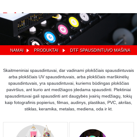
NAMAI
PRODUKTAI
DTF SPAUSDINTUVO MAŠINA
Skaitmeniniai spausdintuvai, dar vadinami plokščiais spausdintuvais
arba plokščiais UV spausdintuvais, arba plokščiais marškinėlių
spausdintuvais, yra spausdintuvai, kuriems būdingas plokščias
paviršius, ant kurio ant medžiagos įdedama spausdinti. Plektiniai
spausdintuvai gali spausdinti ant daugybės įvairių medžiagų, tokių
kaip fotografinis popierius, filmas, audinys, plastikas, PVC, akrilas,
stiklas, keramika, metalas, mediena, oda ir kt.