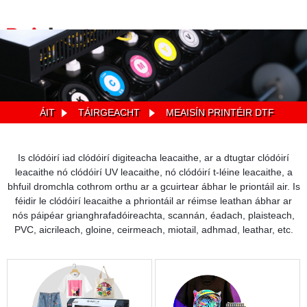
ÁIT
TÁIRGEACHT
MEAISÍN PRINTÉIR DTF
Is clódóirí iad clódóirí digiteacha leacaithe, ar a dtugtar clódóirí
leacaithe nó clódóirí UV leacaithe, nó clódóirí t-léine leacaithe, a
bhfuil dromchla cothrom orthu ar a gcuirtear ábhar le priontáil air. Is
féidir le clódóirí leacaithe a phriontáil ar réimse leathan ábhar ar
nós páipéar grianghrafadóireachta, scannán, éadach, plaisteach,
PVC, aicrileach, gloine, ceirmeach, miotail, adhmad, leathar, etc.