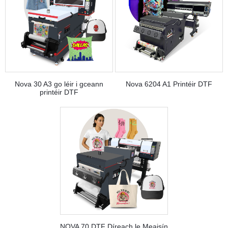
Nova 30 A3 go léir i gceann
Nova 6204 A1 Printéir DTF
printéir DTF
NOVA 70 DTF Díreach le Meaisín