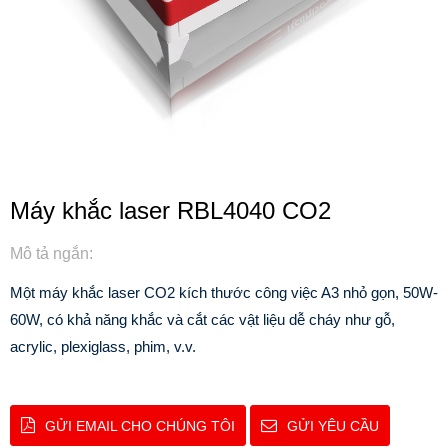
Máy khắc laser RBL4040 CO2
Mô tả ngắn:
Một máy khắc laser CO2 kích thước công việc A3 nhỏ gọn, 50W-
60W, có khả năng khắc và cắt các vật liệu dễ cháy như gỗ,
acrylic, plexiglass, phim, v.v.
GỬI EMAIL CHO CHÚNG TÔI
GỬI YÊU CẦU