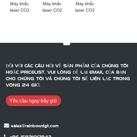
Máy khắc
Máy khắc
Máy khắc
laser CO2
laser CO2
laser CO2
RBL1390H
RBL4060H
RBL6090H
ĐỐI VỚI CÁC CÂU HỎI VỀ SẢN PHẨM CỦA CHÚNG TÔI
HOẶC PRICELIST, VUI LÒNG ĐỂ LẠI EMAIL CỦA BẠN
CHO CHÚNG TÔI VÀ CHÚNG TÔI SẼ LIÊN LẠC TRONG
VÒNG 24 GIỜ.
Yêu cầu ngay bây giờ
sales@rainbowdgt.com