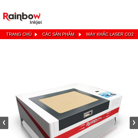
TRANG CHỦ
CÁC SẢN PHẨM
MÁY KHẮC LASER CO2