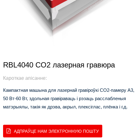
RBL4040 CO2 лазерная гравюра
Кароткае апісанне:
Кампактная машына для лазернай гравіроўкі CO2-памеру A3,
50 Вт-60 Вт, здольная гравіраваць і рэзаць расслабленыя
матэрыялы, такія як дрэва, акрыл, плексіглас, плёнка і г.д.
АДПРАЎЦЕ НАМ ЭЛЕКТРОННУЮ ПОШТУ