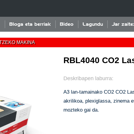
e
Bloga eta berriak
Bideo
Lagundu
Jar zait
TZEKO MAKINA
RBL4040 CO2 Las
Deskribapen laburra:
A3 lan-tamainako CO2 CO2 Las
akrilikoa, plexiglassa, zinema 
mozteko gai da.