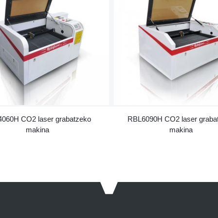
060H CO2 laser grabatzeko
RBL6090H CO2 laser graba
makina
makina