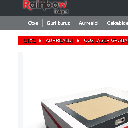
Etxe
Guri buruz
Aurrealdi
Eskabid
ETXE
AURREALDI
CO2 LASER GRABA