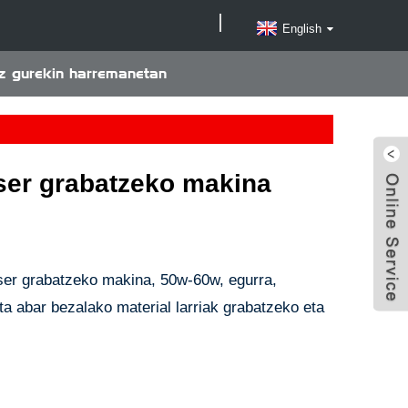
English
ez gurekin harremanetan
er grabatzeko makina
er grabatzeko makina, 50w-60w, egurra,
eta abar bezalako material larriak grabatzeko eta