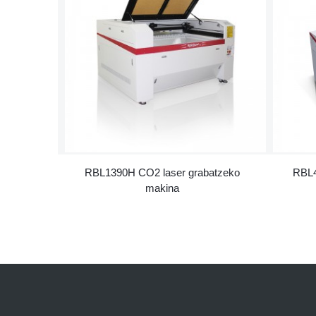
RBL1390H CO2 laser grabatzeko
RBL4
makina