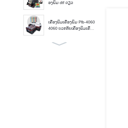
ອງພິມ dtf ດຽວ
ເຄື່ອງພິມເຄື່ອງພິມ Plb-4060
4060 ບວກກັບເຄື່ອງພິມເຄື່ອງ
ພິມ A2 UV