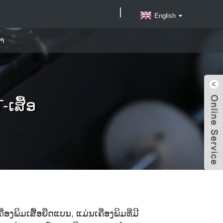
English
ົາ
T-ເສື້ອ
ື່ອງພິມເສື້ອຍືດແບນ, ແມ່ນເຄື່ອງພິມທີ່ມີ