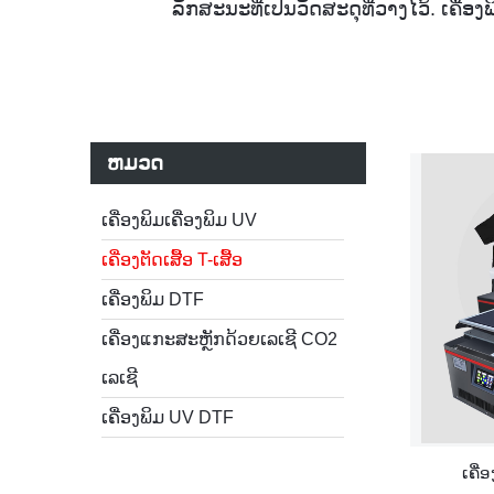
ລັກສະນະທີ່ເປັນວັດສະດຸທີ່ວາງໄວ້. ເຄື
ຫມວດ
ເຄື່ອງພິມເຄື່ອງພິມ UV
ເຄື່ອງຕັດເສື້ອ T-ເສື້ອ
ເຄື່ອງພິມ DTF
ເຄື່ອງແກະສະຫຼັກດ້ວຍເລເຊີ CO2
ເລເຊີ
ເຄື່ອງພິມ UV DTF
ເຄື່