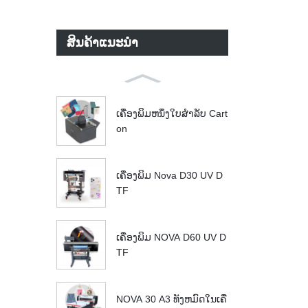
ສິນຄ້າແນະນໍາ
ເຄື່ອງພິມຫນຶ່ງໃບສໍາລັບ Cart
on
ເຄື່ອງພິມ Nova D30 UV D
TF
ເຄື່ອງພິມ NOVA D60 UV D
TF
NOVA 30 A3 ທັງຫມົດໃນເຄື່