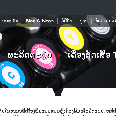
້ອງສະຫມັກ
Blog & News
ວິດີກ້າ
ບູຊາ
ຕິດຕໍ່ພວກເຮ
ຜະລິດຕະພັນ
ເຄື່ອງຕັດເສື້ອ 
ັກກັນໃນຂະນະທີ່ເຄື່ອງພິມແບນແບນຫຼືເຄື່ອງພິມເສື້ອຍືດແບນ, ຫລືເຄ