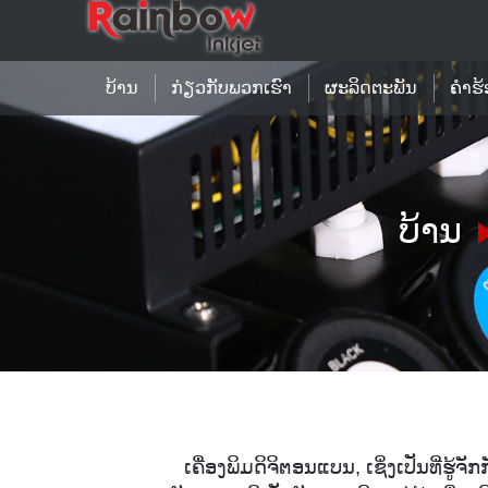
ບ້ານ
ກ່ຽວກັບພວກເຮົາ
ຜະລິດຕະພັນ
ຄໍາຮ
ບ້ານ
ເຄື່ອງພິມດິຈິຕອນແບນ, ເຊິ່ງເປັນທີ່ຮູ້ຈ