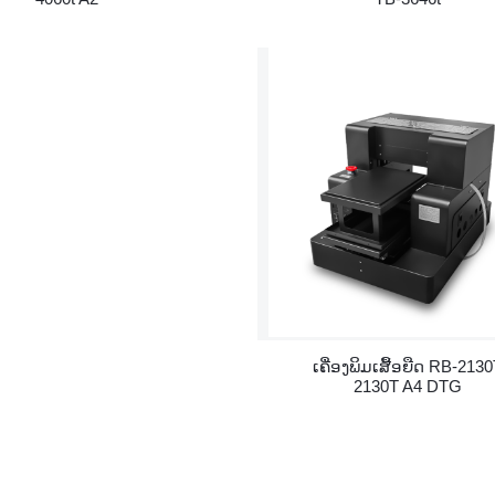
ເຄື່ອງພິມເສື້ອຍືດ RB-213
2130T A4 DTG