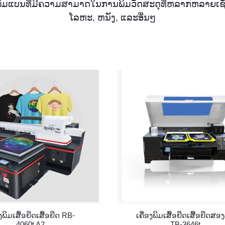
່ອງພິມແບນທີ່ມີຄວາມສາມາດໃນການພິມວັດສະດຸທີ່ຫລາກຫລາຍເຊັ່ນ: 
ໂລຫະ, ຫນັງ, ແລະອື່ນໆ
ອງພິມເສື້ອຍືດເສື້ອຍືດ RB-
ເຄື່ອງພິມເສື້ອຍືດເສື້ອຍືດສອງ
4060t A2
TB-3646t