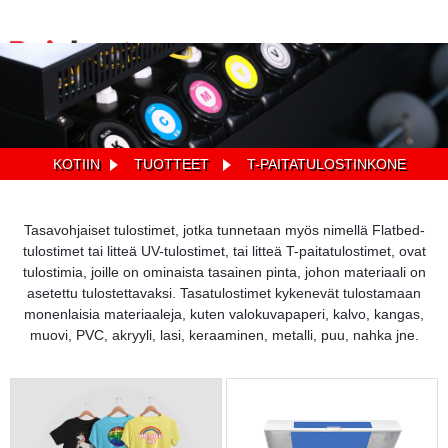
KOTIIN
TUOTTEET
T-PAITATULOSTINKONE
Tasavohjaiset tulostimet, jotka tunnetaan myös nimellä Flatbed-
tulostimet tai litteä UV-tulostimet, tai litteä T-paitatulostimet, ovat
tulostimia, joille on ominaista tasainen pinta, johon materiaali on
asetettu tulostettavaksi. Tasatulostimet kykenevät tulostamaan
monenlaisia ​​materiaaleja, kuten valokuvapaperi, kalvo, kangas,
muovi, PVC, akryyli, lasi, keraaminen, metalli, puu, nahka jne.