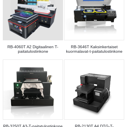
RB-4060T A2 Digitaalinen T-
RB-3646T Kaksinkertaiset
paitatulostinkone
kuormalavat-t-paitatulostinkone
RB-3250T A3-T-paitatulostinkone
RB-2130T A4 DTG-T-