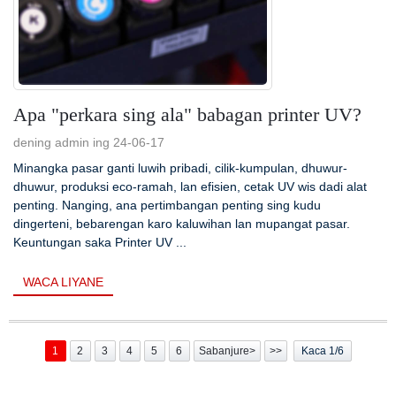
Apa "perkara sing ala" babagan printer UV?
dening admin ing 24-06-17
Minangka pasar ganti luwih pribadi, cilik-kumpulan, dhuwur-
dhuwur, produksi eco-ramah, lan efisien, cetak UV wis dadi alat
penting. Nanging, ana pertimbangan penting sing kudu
dingerteni, bebarengan karo kaluwihan lan mupangat pasar.
Keuntungan saka Printer UV ...
WACA LIYANE
1
2
3
4
5
6
Sabanjure>
>>
Kaca 1/6