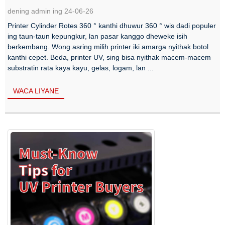
dening admin ing 24-06-26
Printer Cylinder Rotes 360 ° kanthi dhuwur 360 ° wis dadi populer
ing taun-taun kepungkur, lan pasar kanggo dheweke isih
berkembang. Wong asring milih printer iki amarga nyithak botol
kanthi cepet. Beda, printer UV, sing bisa nyithak macem-macem
substratin rata kaya kayu, gelas, logam, lan ...
WACA LIYANE