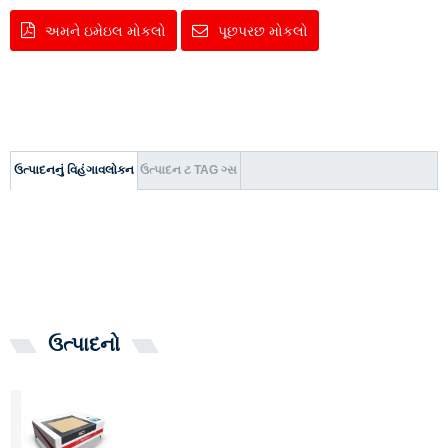
અમને ઇમેઇલ મોકલો
પૂછપરછ મોકલો
ઉત્પાદનનું વિહંગાવલોકન
ઉત્પાદન ટ TAG ગ્સ
ઉત્પાદનો