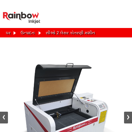
ઘર
ઉત્પાદન
સીઓ 2 લેસર કોતરણી મશીન