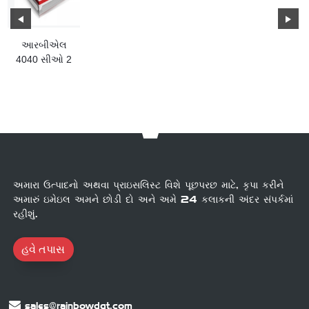
આરબીએલ
4040 સીઓ 2
લેસર કોતરણી
મશીન
અમારા ઉત્પાદનો અથવા પ્રાઇસલિસ્ટ વિશે પૂછપરછ માટે, કૃપા કરીને
અમારું ઇમેઇલ અમને છોડી દો અને અમે 24 કલાકની અંદર સંપર્કમાં
રહીશું.
હવે તપાસ
sales@rainbowdgt.com