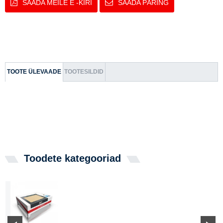
SAADA MEILE E -KIRI
SAADA PÄRING
TOOTE ÜLEVAADE
TOOTESILDID
Toodete kategooriad