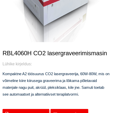
RBL4060H CO2 lasergraveerimismasin
Lühike kirjeldus:
Kompaktne A2 töösuurus CO2 lasergraveerija, 60W-80W, mis on
võimeline kiire kiirusega graveerima ja lõikama põletavaid
materjale nagu puit, akrüül, pleksiklaas, kile jne. Samuti toetab
see automaatset ja alternatiivset teraplatvormi.