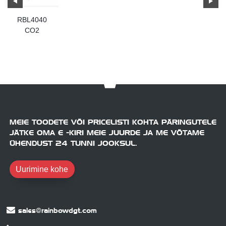
RBL4040
CO2
lasergraveerimismasin
MEIE TOODETE VÕI PRICELISTI KOHTA PÄRINGUTELE
JÄTKE OMA E -KIRI MEIE JUURDE JA ME VÕTAME
ÜHENDUST 24 TUNNI JOOKSUL.
Uurimine kohe
sales@rainbowdgt.com