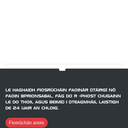
Pr
R
4
4
P
F
Íoslódáil
LE HAGHAIDH FIOSRÚCHÁIN FAOINÁR DTÁIRGÍ NÓ
FAOIN BPRIONSABAL, FÁG DO R -PHOST CHUGAINN
LE DO THOIL AGUS BEIMID I DTEAGMHÁIL LAISTIGH
DE 24 UAIR AN CHLOIG.
Fiosrúchán anois