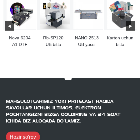
Nova 6204
Rb-SP120
NANO 2513
Karton uchun
A1 DTF
UB bitta
UB yassi
bitta
Printer
o'tish printeri
format
paspinka
MAHSULOTLARIMIZ YOKI PRITELAST HAQIDA
SAVOLLAR UCHUN ILTIMOS, ELEKTRON
POCHTANGIZNI BIZGA QOLDIRING VA 24 SOAT
ICHIDA BIZ ALOQADA BO'LAMIZ.
Hozir so'rov