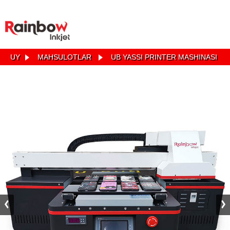
UY
MAHSULOTLAR
UB YASSI PRINTER MASHINASI