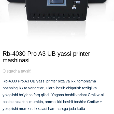
Rb-4030 Pro A3 UB yassi printer
mashinasi
Qisqacha tavsif:
Rb-4030 Pro A3 UB yassi printer bitta va ikki tomonlama
boshning ikkita variantlari, ularni bosib chiqarish tezligi va
yo'qolishi bo'yicha farq qiladi. Yagona boshli variant Cmikw-ni
bosib chiqarishi mumkin, ammo ikki boshli boshlar Cmikw +
yo'qolishi mumkin. Ikkalasi ham narxga juda katta