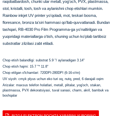
raqobatbardosh, chunki ular metall, yog'och, PVX, plastmassa,
stol, kristalli, tosh, tosh va aylanishni chop etishlari mumkin.
Rainbow inkjet UV printer yo'qoladi, mot, teskari bosma,
floresance, bronza ta'siri hammasi qo'llab-quvvatlanadi. Bundan
tashqari, RB-4030 Pro Film Programma-ga yo'naltirilgan va
yuqoridagi materiallarga o'tish, shuning uchun ko'plab tartibsiz
substratlar zilzilasi zabt etiladi.
Chop etish balandligi: substrat 5.9 "/ aylanadigan 3.14"
Chop etish hajmi: 15.7 "* 11.8"
Chop etilgan o'lchamlari: 720DPI-280DPI (6-16-o'rin)
UV siyoh: cmyk plyus uchun eko turi oq, nutq, pred, 6 darajali oqim
Arizalar: maxsus telefon holatlari, metall, plitalar, yog'och, stakan,
plastmassa, PVX dekoratsiyasi, tuval sanasi, charm, akril, bambuk va
boshqalar
BIZGA ELEKTRON POCHTA XABARINI YUBORING