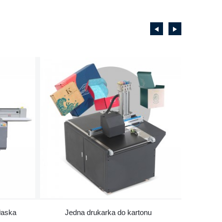
łaska
Jedna drukarka do kartonu
Druk