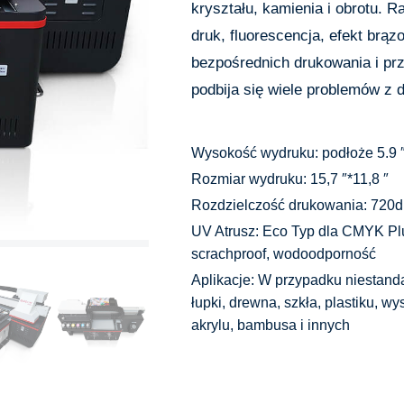
kryształu, kamienia i obrotu. 
druk, fluorescencja, efekt brą
bezpośrednich drukowania i prz
podbija się wiele problemów z 
Wysokość wydruku: podłoże 5.9 ″
Rozmiar wydruku: 15,7 ″*11,8 ″
Rozdzielczość drukowania: 720d
UV Atrusz: Eco Typ dla CMYK Plu
scrachproof, wodoodporność
Aplikacje: W przypadku niestanda
łupki, drewna, szkła, plastiku, wy
akrylu, bambusa i innych