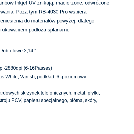
Rainbow Inkjet UV znikają, macierzone, odwrócone
zowania. Poza tym RB-4030 Pro wspiera
eniesienia do materiałów powyżej, dlatego
drukowaniem podłoża splanarni.
 /obrotowe 3,14 ″
pi-2880dpi (6-16Passes)
s White, Vanish, podkład, 6 -poziomowy
rdowych skrzynek telefonicznych, metal, płytki,
stroju PCV, papieru specjalnego, płótna, skóry,