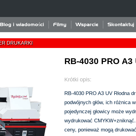
Blog i wiadomości
Filmy
Wsparcie
Skontaktuj 
ER DRUKARKI
RB-4030 PRO A3 U
Krótki opis:
RB-4030 PRO A3 UV Rłodna dru
podwójnych głów, ich różnica w
pojedynczej głowicy może wy
wydrukować CMYKW+zniknąć. O
ceny, ponieważ mogą drukować 