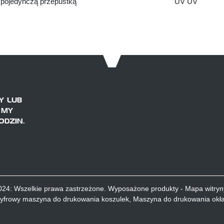
pojedynczą przepustką
UV UV
Y LUB
 MY
ODZIN.
024: Wszelkie prawa zastrzeżone.
Wyposażone produkty
-
Mapa witryn
yfrowy maszyna do drukowania koszulek
,
Maszyna do drukowania okład