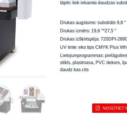
tāpēc tiek iekarota daudzas subs
Drukas augstums: substrāts 9,8 ″ 
Drukas izmērs: 19,6 ″*27,5 ″
Drukas izšķirtspēja: 720DPI-288
UV tinte: eko tips CMYK Plus Whi
Lietojumprogrammas: pielāgotiem t
stikls, plastmasa, PVC dekors, ī
daudz kas cits
NOSŪTIET 