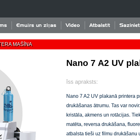
ums
Emuārs un ziņas
Video
Atbalstīt
Sazinie
TERA MAŠĪNA
Nano 7 A2 UV pla
Īss apraksts:
Nano 7 A2 UV plakanā printera prin
drukāšanas ātrumu. Tas var novirz
kristāla, akmens un rotācijas. Tie
matēta, reversa drukāšana, fluor
atbalsta tieši uz filmu drukāšanu