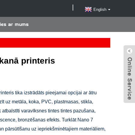
English
ties ar mums
kanā printeris
teris tika izstrādāts pieejamai opcijai ar ātru
īt uz metāla, koka, PVC, plastmasas, stikla,
k atbalstīti varavīksnes tintes tintes pazušana,
escence, bronzēšanas efekts. Turklāt Nano 7
 un pārsūtīšanu uz iepriekšminētajiem materiāliem,