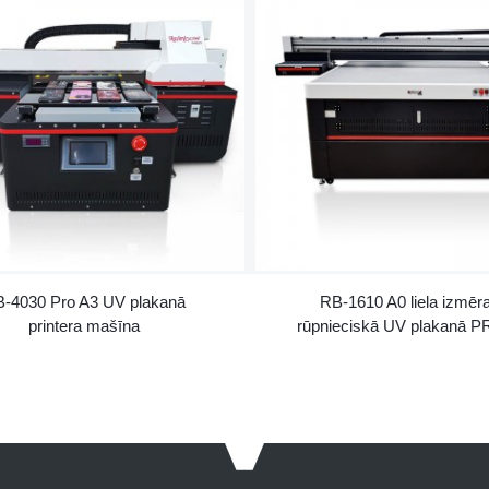
-4030 Pro A3 UV plakanā
RB-1610 A0 liela izmēr
printera mašīna
rūpnieciskā UV plakanā PRI