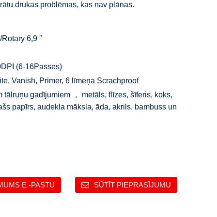
trātu drukas problēmas, kas nav plānas.
/Rotary 6,9 ″
0DPI (6-16Passes)
te, Vanish, Primer, 6 līmeņa Scrachproof
ālruņu gadījumiem ， metāls, flīzes, šīferis, koks,
pašs papīrs, audekla māksla, āda, akrils, bambuss un
MUMS E -PASTU
SŪTĪT PIEPRASĪJUMU