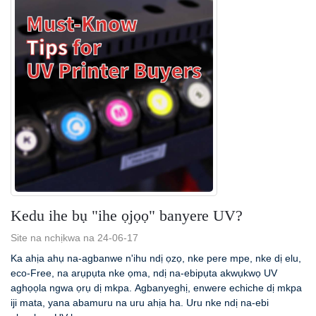
Kedu ihe bụ "ihe ọjọọ" banyere UV?
Site na nchịkwa na 24-06-17
Ka ahịa ahụ na-agbanwe n'ihu ndị ọzọ, nke pere mpe, nke dị elu,
eco-Free, na arụpụta nke ọma, ndị na-ebipụta akwụkwọ UV
aghọọla ngwa ọrụ dị mkpa. Agbanyeghị, enwere echiche dị mkpa
iji mata, yana abamuru na uru ahịa ha. Uru nke ndị na-ebi