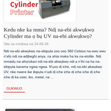
Kedu nke ka mma? Ndị na-ebi akwụkwọ
Cylinder ma ọ bụ UV na-ebi akwụkwọ?
Site na nchịkwa na 24-06-26
Ndị na-ebi akwụkwọ na-ebipụta ọsọ ọsọ 360 Celsius na-ewu ewu
n'afọ ndị na-adịbeghị anya, na ahịa maka ha ka na-etolite. Ndị
mmadụ na-ahọrọkarị ndị na-ebi akwụkwọ ndị a n'ihi na ha na-
ebipụta karama ngwa ngwa. N'ụzọ dị iche, ndị na-ebi akwụkwọ
UV, nke nwere ike ibipụta n'ụdị dị iche iche dị iche iche dị iche
iche dị ka osisi, iko, metal, na ...
GỤKWUO