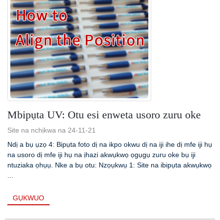
Mbipụta UV: Otu esi enweta usoro zuru oke
Site na nchịkwa na 24-11-21
Ndị a bụ ụzọ 4: Bipụta foto dị na ikpo okwu dị na iji ihe dị mfe iji hụ
na usoro dị mfe iji hụ na ịhazi akwụkwọ ọgụgụ zuru oke bụ iji
ntuziaka ọhụụ. Nke a bụ otu: Nzọụkwụ 1: Site na ibipụta akwụkwọ
...
GỤKWUO