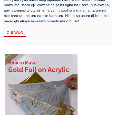
maka ịme usoro ejiji ekwentị na ọtụtụ agba na usoro. N'isiokwu a,
anyị ga-egosi gị otu esi eme ya, ngwaahịa a ma ama na uru na
nke bara uru na uru na nke bara uru. Nke a bụ usoro dị iche, nke
na-adịghị etinye akwụkwọ mmado ma ọ bụ AB ...
GỤKWUO