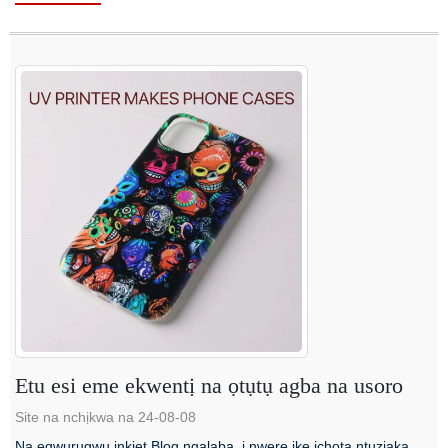
Etu esi eme ekwentị na ọtụtụ agba na usoro
Site na nchịkwa na 24-08-08
Na egwurugwu inkjet Blog ngalaba, ị nwere ike ịchọta ntuziaka