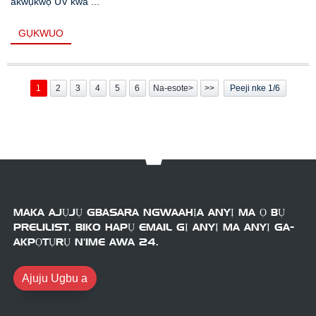
akwụkwọ UV kwa ...
GỤKWUO
1
2
3
4
5
6
Na-esote>
>>
Peeji nke 1/6
MAKA AJỤJỤ GBASARA NGWAAHỊA ANYỊ MA Ọ BỤ
PRELILIST, BIKO HAPỤ EMAIL GỊ ANYỊ MA ANYỊ GA-
AKPỌTỤRỤ N'IME AWA 24.
Ajuju Ugbu a