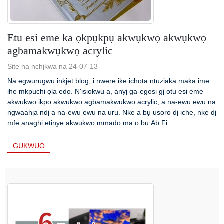
Etu esi eme ka ọkpụkpụ akwụkwọ akwụkwọ
agbamakwụkwọ acrylic
Site na nchịkwa na 24-07-13
Na egwurugwu inkjet blog, ị nwere ike ịchọta ntuziaka maka ịme
ihe mkpuchi ọla edo. N'isiokwu a, anyị ga-egosi gị otu esi eme
akwụkwọ ịkpọ akwụkwọ agbamakwụkwọ acrylic, a na-ewu ewu na
ngwaahịa ndị a na-ewu ewu na uru. Nke a bụ usoro dị iche, nke dị
mfe anaghị etinye akwụkwọ mmado ma ọ bụ Ab Fi ...
GỤKWUO