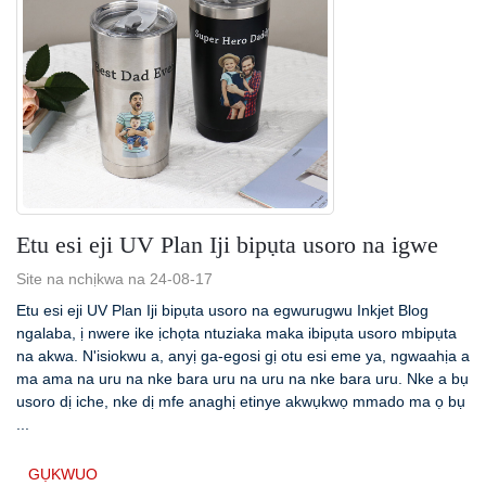
Etu esi eji UV Plan Iji bipụta usoro na igwe
Site na nchịkwa na 24-08-17
Etu esi eji UV Plan Iji bipụta usoro na egwurugwu Inkjet Blog
ngalaba, ị nwere ike ịchọta ntuziaka maka ibipụta usoro mbipụta
na akwa. N'isiokwu a, anyị ga-egosi gị otu esi eme ya, ngwaahịa a
ma ama na uru na nke bara uru na uru na nke bara uru. Nke a bụ
usoro dị iche, nke dị mfe anaghị etinye akwụkwọ mmado ma ọ bụ
...
GỤKWUO