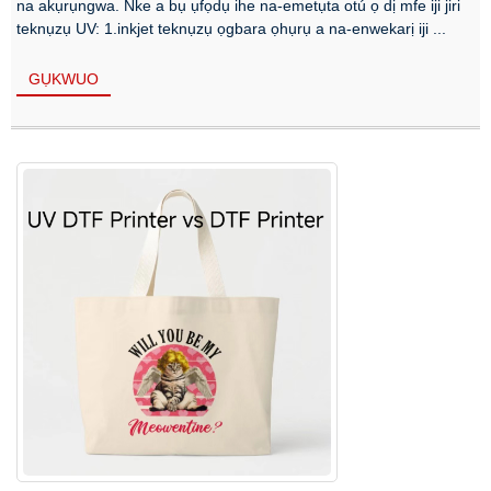
na akụrụngwa. Nke a bụ ụfọdụ ihe na-emetụta otú ọ dị mfe iji jiri
teknụzụ UV: 1.inkjet teknụzụ ọgbara ọhụrụ a na-enwekarị iji ...
GỤKWUO