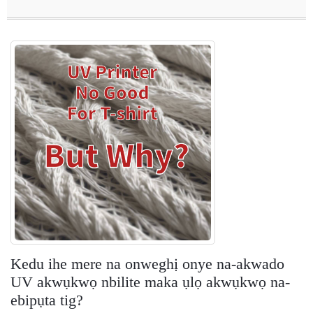
Kedu ihe mere na onweghị onye na-akwado
UV akwụkwọ nbilite maka ụlọ akwụkwọ na-
ebipụta tig?