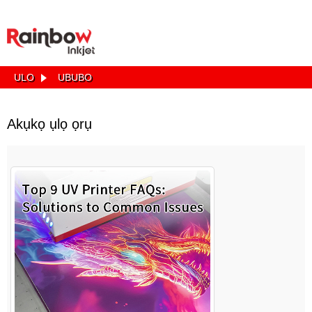
ULO
UBUBO
Akụkọ ụlọ ọrụ