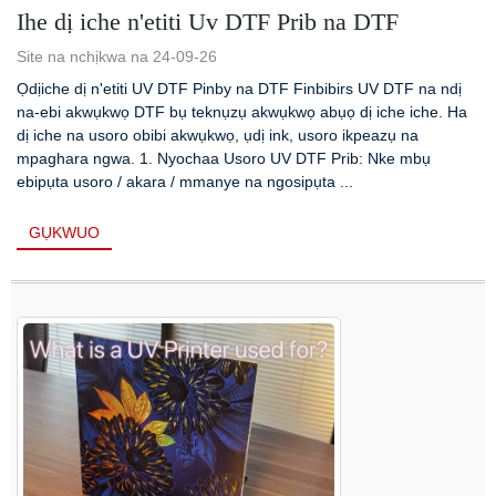
Ihe dị iche n'etiti Uv DTF Prib na DTF
Site na nchịkwa na 24-09-26
Ọdịiche dị n'etiti UV DTF Pinby na DTF Finbibirs UV DTF na ndị
na-ebi akwụkwọ DTF bụ teknụzụ akwụkwọ abụọ dị iche iche. Ha
dị iche na usoro obibi akwụkwọ, ụdị ink, usoro ikpeazụ na
mpaghara ngwa. 1. Nyochaa Usoro UV DTF Prib: Nke mbụ
ebipụta usoro / akara / mmanye na ngosipụta ...
GỤKWUO