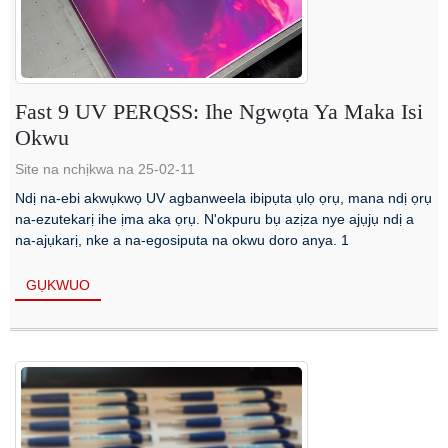
Fast 9 UV PERQSS: Ihe Ngwọta Ya Maka Isi
Okwu
Site na nchịkwa na 25-02-11
Ndị na-ebi akwụkwọ UV agbanweela ibipụta ụlọ ọrụ, mana ndị ọrụ
na-ezutekarị ihe ịma aka ọrụ. N'okpuru bụ azịza nye ajụjụ ndị a
na-ajụkarị, nke a na-egosiputa na okwu doro anya. 1
GỤKWUO