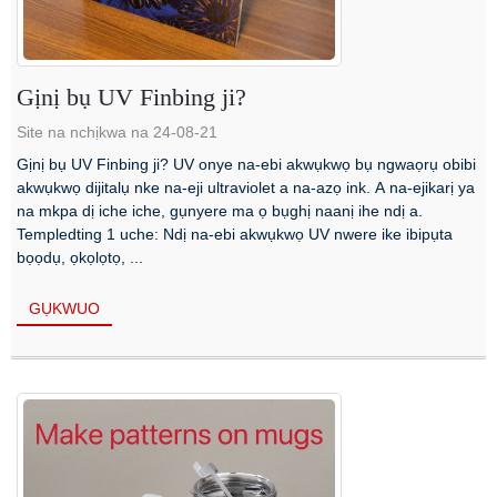
Gịnị bụ UV Finbing ji?
Site na nchịkwa na 24-08-21
Gịnị bụ UV Finbing ji? UV onye na-ebi akwụkwọ bụ ngwaọrụ obibi
akwụkwọ dijitalụ nke na-eji ultraviolet a na-azọ ink. A na-ejikarị ya
na mkpa dị iche iche, gụnyere ma ọ bụghị naanị ihe ndị a.
Templedting 1 uche: Ndị na-ebi akwụkwọ UV nwere ike ibipụta
bọọdụ, ọkọlọtọ, ...
GỤKWUO