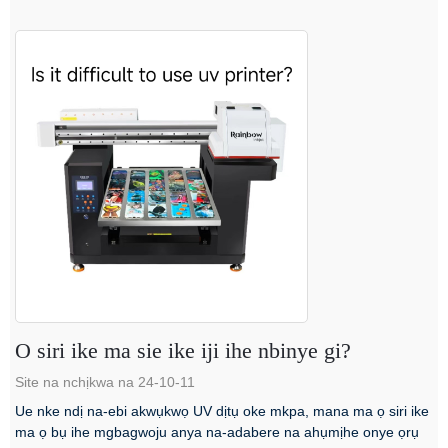
O siri ike ma sie ike iji ihe nbinye gi?
Site na nchịkwa na 24-10-11
Ue nke ndị na-ebi akwụkwọ UV dịtụ oke mkpa, mana ma ọ siri ike
ma ọ bụ ihe mgbagwoju anya na-adabere na ahụmịhe onye ọrụ