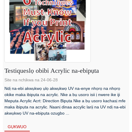
Testiqueslọ obibi Acrylic na-ebipụta
Site na nchịkwa na 24-06-28
Ndị na-ebi akwụkwọ ụlọ akwụkwọ UV na-enye nhọrọ na nhọrọ
okike maka ibipụta na acrylic. Nke a bụ usoro isii ị nwere ike iji
Mepụta Acrylic Acrt: Direction Bipụta Nke a bụ usoro kachasị mfe
maka ibipụta na acrylic. Naanị dinaa accylic larịị na UV ndị na-ebi
akwụkwọ UV na-ebipụta ozugbo ...
GỤKWUO