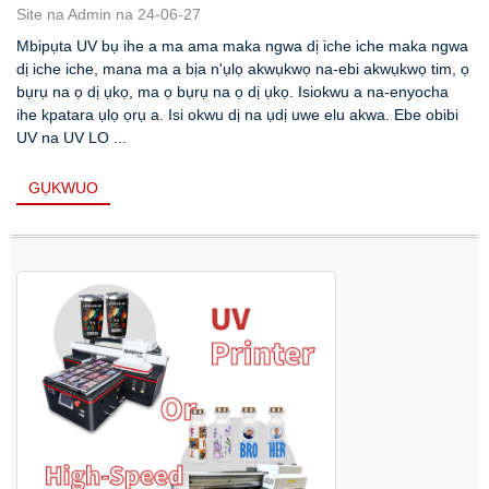
Site na Admin na 24-06-27
Mbipụta UV bụ ihe a ma ama maka ngwa dị iche iche maka ngwa
dị iche iche, mana ma a bịa n'ụlọ akwụkwọ na-ebi akwụkwọ tim, ọ
bụrụ na ọ dị ụkọ, ma ọ bụrụ na ọ dị ụkọ. Isiokwu a na-enyocha
ihe kpatara ụlọ ọrụ a. Isi okwu dị na ụdị uwe elu akwa. Ebe obibi
UV na UV LO ...
GỤKWUO